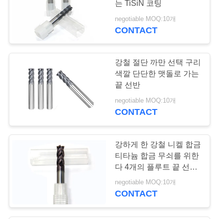
는 TiSiN 코팅
12
negotiable MOQ:10개
CONTACT
T 구멍 끝 선반
강철 절단 까만 선택 구리
색깔 단단한 맷돌로 가는
끝 선반
negotiable MOQ:10개
CONTACT
11
중심 절단 끝 선반
강하게 한 강철 니켈 합금
티타늄 합금 무쇠를 위한
다 4개의 플루트 끝 선반
절단기
negotiable MOQ:10개
CONTACT
10