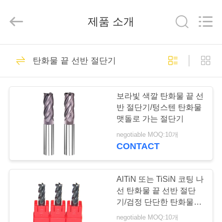
Copyright
©
2020
-
제품 소개
2025
Changzhou
Xinpeng
Tools
Manufacturing
집
47
Co.,Ltd.
탄화물 끝 선반 절단기
All
탄화물 끝 선반 절단
Rights
Reserved.
제
기
보라빛 색깔 탄화물 끝 선
품
반 절단기/텅스텐 탄화물
맷돌로 가는 절단기
negotiable MOQ:10개
우
CONTACT
27
리
에
AlTiN 또는 TiSiN 코팅 나
알루미늄 끝 선반
선 탄화물 끝 선반 절단
대
기/검정 단단한 탄화물 맷
돌로 가는 절단기
negotiable MOQ:10개