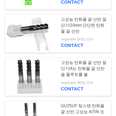
이
CONTACT
14
트
고성능 탄화물 끝 선반 절
맵
등경 끝 선반
단기/10mm 단단한 탄화
물 끝 선반
PRIVACY
negotiable MOQ:10개
CONTACT
POLICY
고성능 탄화물 끝 선반 절
18
단기/4는 탄화물 끝 선반
을 플루트를 불
마이크로 끝 선반
negotiable MOQ:10개
CONTACT
GU25UF 텅스텐 탄화물
끝 선반 고성능 AlTiN 또