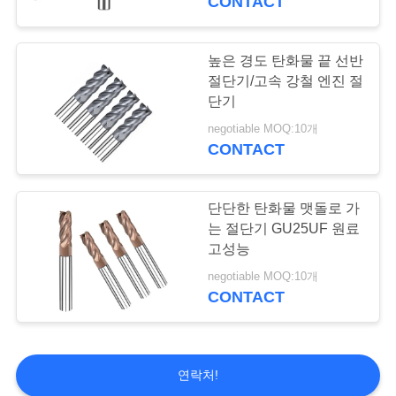
CONTACT
실 선반 절단기
높은 경도 탄화물 끝 선반
절단기/고속 강철 엔진 절
단기
negotiable MOQ:10개
CONTACT
10
단단한 탄화물 맷돌로 가
텅스텐은 톱날을
는 절단기 GU25UF 원료
고성능
negotiable MOQ:10개
CONTACT
131
연락처!