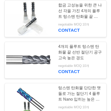
인
합금 고성능을 위한 큰 나
선 각을 가진 4개의 플루
13
용
트 텅스텐 탄화물 끝 선반
텅스텐 카바 이드 드
절단기
문
negotiable MOQ:10개
CONTACT
릴 비트
을
요
4개의 플루트 텅스텐 탄
화물 끝 선반 절단기 공구
구
고속 높은 경도
하
10
negotiable MOQ:10개
CONTACT
세
hss 끝 선반
요
텅스텐 탄화물 단단한 맷
돌로 가는 절단기 4 플루
트 Nano 입히는 높은 정
사
밀도
negotiable MOQ:10개