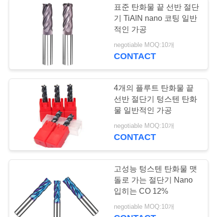
표준 탄화물 끝 선반 절단
기 TiAlN nano 코팅 일반
코너 도는 끝 선반
적인 가공
negotiable MOQ:10개
CONTACT
4개의 플루트 탄화물 끝
선반 절단기 텅스텐 탄화
10
물 일반적인 가공
negotiable MOQ:10개
단일 플 룻 엔드 밀
CONTACT
고성능 텅스텐 탄화물 맷
돌로 가는 절단기 Nano
입히는 CO 12%
19
negotiable MOQ:10개