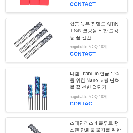
하
CONTACT
여
합금 높은 정밀도 AlTiN
35
공
TiSiN 코팅을 위한 고성
능 끝 선반
공 코 끝 선반
장
negotiable MOQ:10개
CONTACT
여
행
니켈 Titanuim 합금 무쇠
를 위한 Nano 코팅 탄화
품
물 끝 선반 절단기
34
negotiable MOQ:10개
질
CONTACT
코너 반경 끝 선반
관
리
스테인리스 4 플루트 텅
스텐 탄화물 물자를 위한