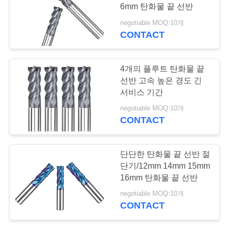
6mm 탄화물 끝 선반
저
negotiable MOQ:10개
CONTACT
33
희
에
정연한 끝 선반
4개의 플루트 탄화물 끝
게
선반 고속 높은 경도 긴
서비스 기간
연
negotiable MOQ:10개
CONTACT
락
하
28
단단한 탄화물 끝 선반 절
십
단기/12mm 14mm 15mm
cnc 끝 선반
16mm 탄화물 끝 선반
시
negotiable MOQ:10개
오
CONTACT