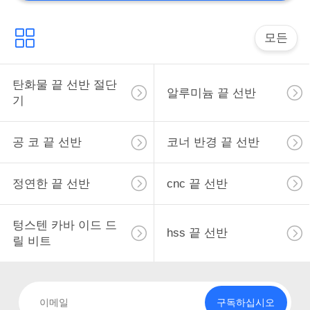
cnc 삽입
모든
탄화물 끝 선반 절단
알루미늄 끝 선반
기
44
관례 맷돌로 가는 공
공 코 끝 선반
코너 반경 끝 선반
구
정연한 끝 선반
cnc 끝 선반
텅스텐 카바 이드 드
hss 끝 선반
릴 비트
구독하십시오