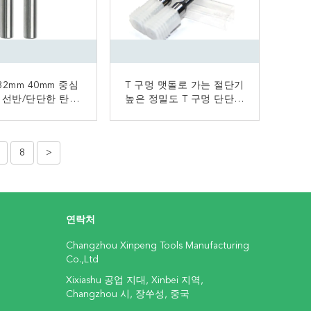
32mm 40mm 중심
T 구멍 맷돌로 가는 절단기
 선반/단단한 탄화
높은 정밀도 T 구멍 단단한
끝 선반 절단기
탄화물 끝 선반 스페셜은
맷돌로 가는 절단기를 만듭
지금 연락
지금 연락
니다
8
>
연락처
Changzhou Xinpeng Tools Manufacturing
Co.,Ltd
Xixiashu 공업 지대, Xinbei 지역,
Changzhou 시, 장쑤성, 중국