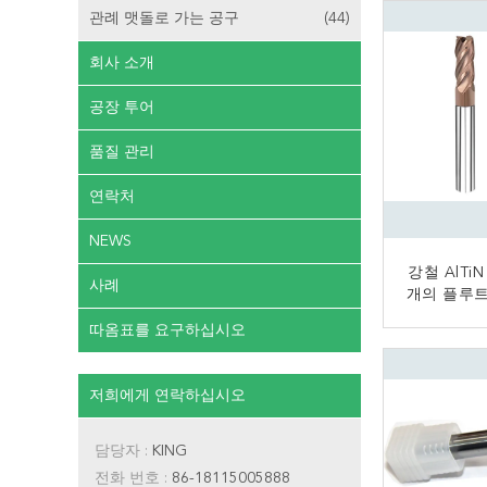
관례 맷돌로 가는 공구
(44)
회사 소개
공장 투어
품질 관리
연락처
NEWS
강철 AlTiN
사례
개의 플루트
끝 선반
따옴표를 요구하십시오
지
저희에게 연락하십시오
담당자 :
KING
전화 번호 :
86-18115005888