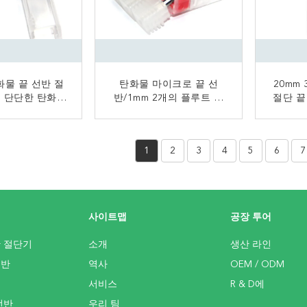
화물 끝 선반 절
탄화물 마이크로 끝 선
20mm 
m 단단한 탄화물
반/1mm 2개의 플루트 단
절단 끝
 선반
단한 탄화물 끝 선반 절단
물 
기
금 연락
지금 연락
1
2
3
4
5
6
7
사이트맵
공장 투어
반 절단기
소개
생산 라인
선반
역사
OEM / ODM
서비스
R & D에
선반
우리 팀