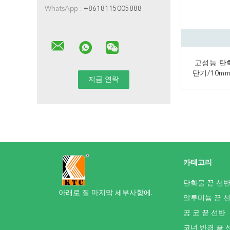
WhatsApp :
+8618115005888
고성능 탄
단기/10m
끝
지
카테고리
탄화물 끝 선
아래로 질 마지막 세부사항에.
알루미늄 끝 
공 코 끝 선반
코너 반경 끝 