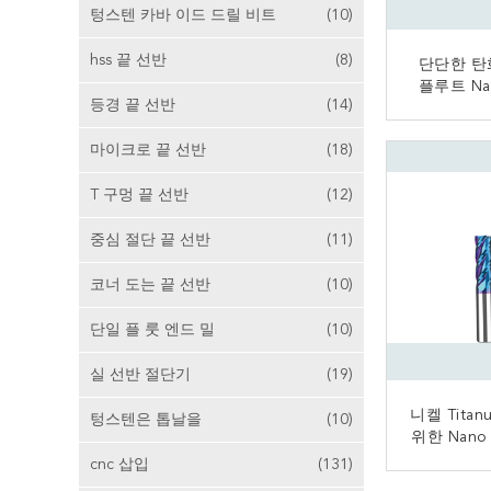
텅스텐 카바 이드 드릴 비트
(10)
hss 끝 선반
(8)
단단한 탄
플루트 Na
등경 끝 선반
(14)
Μm 곡
지
마이크로 끝 선반
(18)
T 구멍 끝 선반
(12)
중심 절단 끝 선반
(11)
코너 도는 끝 선반
(10)
단일 플 룻 엔드 밀
(10)
실 선반 절단기
(19)
니켈 Tita
텅스텐은 톱날을
(10)
위한 Nan
선반
cnc 삽입
(131)
지