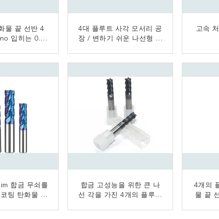
화물 끝 선반 4
4대 플루트 사각 모서리 공
고속 
no 입히는 0.2
장 / 변하기 쉬운 나선형 고
물 관례 크기
체 카바이드 엔드 밀 커터
금 연락
지금 연락
nuim 합금 무쇠를
합금 고성능을 위한 큰 나
4개의 
o 코팅 탄화물 끝
선 각을 가진 4개의 플루트
물 끝 
 절단기
텅스텐 탄화물 끝 선반 절
인 
단기
금 연락
지금 연락