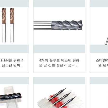
 TiTiN를 위한 4
4개의 플루트 텅스텐 탄화
스테인리
 텅스텐 탄화물
물 끝 선반 절단기 공구 고
텐 탄
은 입혔습니다
속 높은 경도
6mm
금 연락
지금 연락