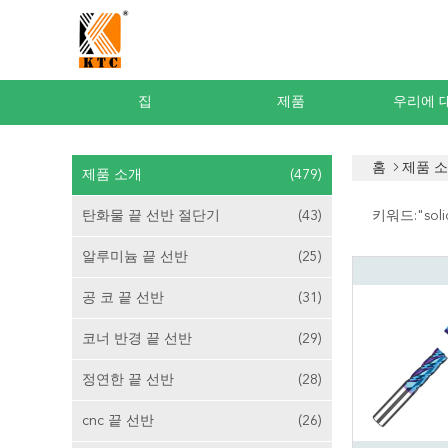
집
제품
우리에 
홈
제품 
제품 소개
(479)
탄화물 끝 선반 절단기
(43)
키워드:"
sol
알루미늄 끝 선반
(25)
공 코 끝 선반
(31)
코너 반경 끝 선반
(29)
정연한 끝 선반
(28)
cnc 끝 선반
(26)