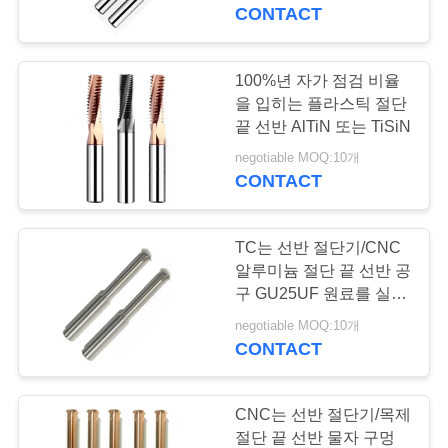
하
CONTACT
여
100%년 자가 점검 비율
공
을 입히는 플라스틱 절단
끝 선반 AlTiN 또는 TiSiN
장
negotiable MOQ:10개
CONTACT
여
행
TC는 선반 절단기/CNC
알루미늄 절단 끝 선반 공
품
구 GU25UF 원료를 실을
뀁니다
negotiable MOQ:10개
질
CONTACT
관
리
CNC는 선반 절단기/목제
절단 끝 선반 물자 구멍