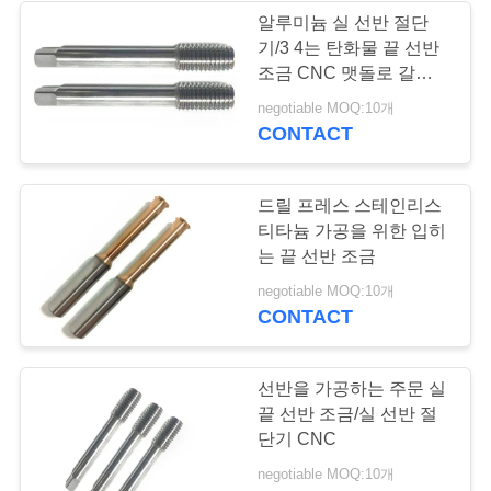
인
알루미늄 실 선반 절단
기/3 4는 탄화물 끝 선반
용
조금 CNC 맷돌로 갈을
플루트를 불
문
negotiable MOQ:10개
CONTACT
을
요
드릴 프레스 스테인리스
티타늄 가공을 위한 입히
구
는 끝 선반 조금
하
negotiable MOQ:10개
CONTACT
세
요
선반을 가공하는 주문 실
끝 선반 조금/실 선반 절
단기 CNC
사
negotiable MOQ:10개