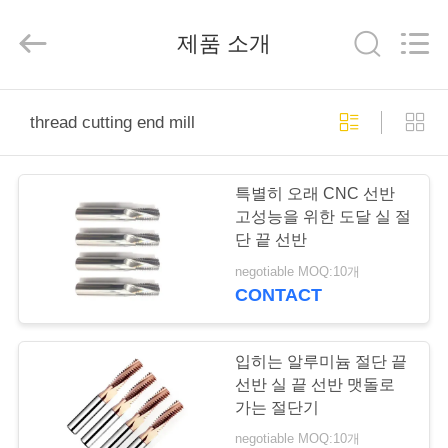
Copyright
©
2020
-
제품 소개
2025
Changzhou
Xinpeng
Tools
Manufacturing
집
Co.,Ltd.
thread cutting end mill
All
Rights
Reserved.
제
특별히 오래 CNC 선반
품
고성능을 위한 도달 실 절
단 끝 선반
negotiable MOQ:10개
우
CONTACT
리
에
입히는 알루미늄 절단 끝
선반 실 끝 선반 맷돌로
대
가는 절단기
negotiable MOQ:10개