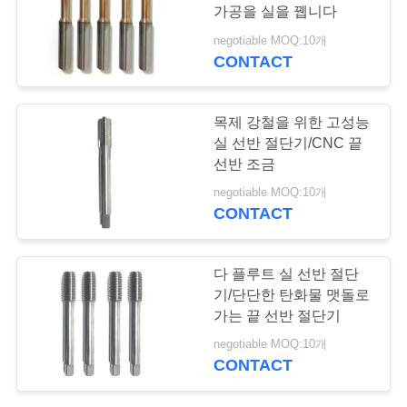
가공을 실을 뀁니다
저
negotiable MOQ:10개
CONTACT
희
에
목제 강철을 위한 고성능
게
실 선반 절단기/CNC 끝
선반 조금
연
negotiable MOQ:10개
CONTACT
락
하
다 플루트 실 선반 절단
십
기/단단한 탄화물 맷돌로
가는 끝 선반 절단기
시
negotiable MOQ:10개
오
CONTACT