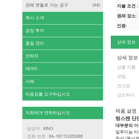
관례 맷돌로 가는 공구
(44)
지불 조건 :
원래 장소:
회사 소개
인증:
공장 투어
상세 정보
품질 관리
연락처
상세 정보
상품 이름:
NEWS
코팅:
사례
견고성:
따옴표를 요구하십시오
강조하다:
제품 설명
저희에게 연락하십시오
텅스텐 단
대부분의 이
담당자 :
KING
알루미늄 티
전화 번호 :
86-18115005888
주석 (폭넓