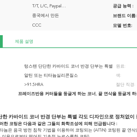
T/T, L/C, Paypal…
공급 능력 :
중국에서 만든
브랜드 이름:
CCC
모델 번호:
제품 설명
텅스텐 단단한 카바이드 코너 반경 단부는 특별
원료:
각도 디자인으로 정처없이 돌아다닙니다
알틴 또는 티타늄실리콘질소
색:
>91.5HRA
절단 직경:
프레이즈반용 커터들을 둥글게 하는 코너
,
끝 연삭을 둥글게 하
단한 카바이드 코너 반경 단부는 특별 각도 디자인으로 정처없이
러한 코팅은 다음과 같은 그들의 화학조성에 의해 언급됩니다 :
타늄은 음극 방전 침착 기법을 이용하여 코팅되는 (AlTiN) 코팅된 끝 
은 이용으로부터 떨어진 기초적 누르스름한 코팅)