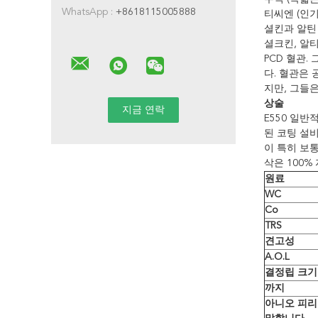
WhatsApp :
+8618115005888
티씨엔 (인
셜킨과 알틴
셜크킨, 알티
PCD 혈관
다. 혈관은
지만, 그들은
상술
E550 일반
된 코팅 설비
이 특히 보통
삭은 100%
원료
WC
Co
TRS
견고성
A.O.L
결정립 크기
까지
아니오 피리