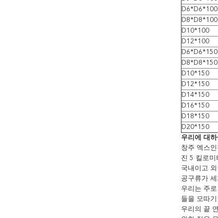
D6*D6*100
D8*D8*100
D10*100
D12*100
D6*D6*150
D8*D8*150
D10*150
D12*150
D14*150
D16*150
D18*150
D20*150
우리에 대하
창주 엑스인펑
진 5 킬로
국내이고 외
공구류가 세
우리는 주로 
들을 모따기
우리의 끝 