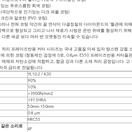
기있는 푸르스름한 회색 코팅)
 (극단적으로 인기있는 다크 퍼플 코팅)
크킨과 알르틴 (PVD 코팅).
. 그러나 전혀 코팅 약간의 끝 연삭이 다결정질의 다이아몬드의 '혈관에 의
 공백으로 형성되고 그리고 나서 재료가 사랑은 은반 위에를 형성하기 위해 
 다른 세공 보다 여러 번 오랫동안 지속할 수 있습니다.
적 처리 프레이즈반용 커터 시리즈는 국내 고품질 미세 입자 텅스텐 강철 소재를
에 의한 코팅 (청동제인 검정색 /)로, 0.8μm. E550 프레이즈반용 커
 매체와 저탄소강에 적합하고, 합금 강과 다른 소재 처리 공정입니다. 고 
 자격 금리로 전달됩니다.
YL10.2 / K30
90%
10%
>3900N/mm2
>91.5HRA
50mm-150mm
0.8 μm
HRC55
 같은 소리로
4F