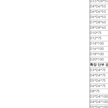
D3.5*D6*5
D4*D6*50
D6*D6*50
D6*D6*50
D7*D8*60
D8*D8*60
D10*75
D12*75
D14*100
D16*100
D18*100
D20*100
확장 단부 공
D3*D4*75
D4*D4*75
D5*D6*75
D6*D6*75
D8*75
D3*D4*100
D4*D4*100
D5*D6*100