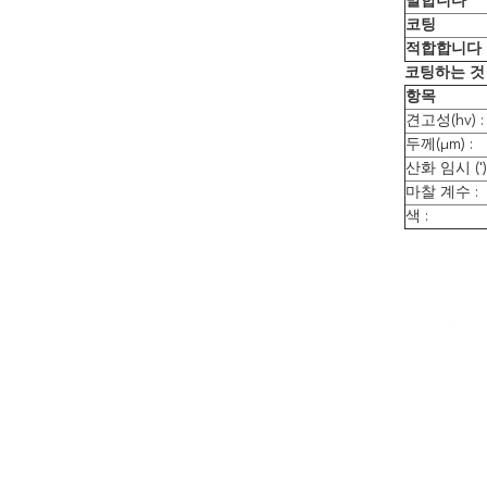
말합니다
코팅
적합합니다
코팅하는 것 
항목
견고성(hv) :
두께(μm) :
산화 임시 (') 
마찰 계수 :
색 :