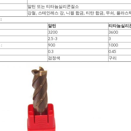
알틴 또는 티타늄실리콘질소
강철, 스테인레스 강, 니켈 합금, 티탄 합금, 무쇠, 플라
:
알틴
티타늄실리
3200
3600
2.5-3
3
:
900
1000
0.3
0.45
검정색
구리