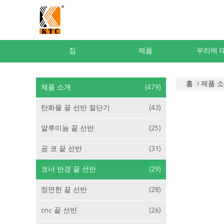
집
제품
우리에 
홈
제품 
제품 소개
(479)
탄화물 끝 선반 절단기
(43)
알루미늄 끝 선반
(25)
공 코 끝 선반
(31)
코너 반경 끝 선반
(29)
정연한 끝 선반
(28)
cnc 끝 선반
(26)