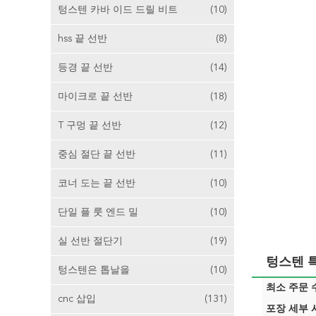
텅스텐 카바 이드 드릴 비트
(10)
hss 끝 선반
(8)
등경 끝 선반
(14)
마이크로 끝 선반
(18)
T 구멍 끝 선반
(12)
중심 절단 끝 선반
(11)
코너 도는 끝 선반
(10)
단일 플 룻 엔드 밀
(10)
실 선반 절단기
(19)
텅스텐 
텅스텐은 톱날을
(10)
최소 주문 수
cnc 삽입
(131)
포장 세부 사