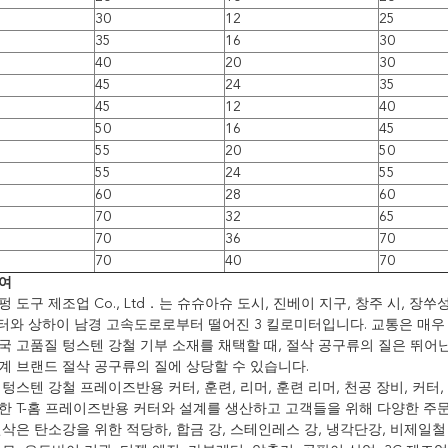
30
12
25
35
16
30
40
20
30
45
24
35
45
12
40
50
16
45
55
20
50
55
24
55
60
28
60
70
32
65
70
36
70
70
40
70
여
 도구 제조업 Co., Ltd．는 슈슈아슈 도시, 진베이 지구, 창주 시, 
미터와 상하이 남경 고속도로로부터 떨어진 3 킬로미터입니다. 교통은 매우
국 고품질 텅스텐 강철 기부 소재를 채택할 때, 절삭 공구류의 질은 뛰어
계 브랜드 절삭 공구류의 질에 상당할 수 있습니다.
텅스텐 강철 프레이즈반용 커터, 훈련, 리머, 훈련 리머, 천공 장비, 커터
한 T-홈 프레이즈반용 커터와 설계를 생산하고 고객들을 위해 다양한 주
연삭은 탄소강을 위한 적당하, 합금 강, 스테인레스 강, 냉각단강, 비제일