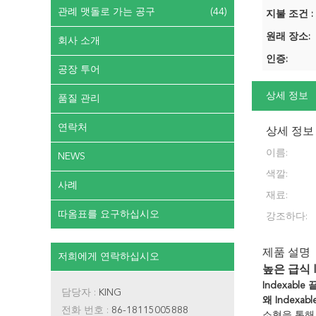
관례 맷돌로 가는 공구
(44)
지불 조건 :
원래 장소:
회사 소개
인증:
공장 투어
상세 정보
품질 관리
연락처
상세 정보
이름:
NEWS
색깔:
사례
재료:
따옴표를 요구하십시오
강조하다:
제품 설명
저희에게 연락하십시오
높은 급식 I
Indexable
담당자 :
KING
왜 Index
전화 번호 :
86-18115005888
소형을 통해 그