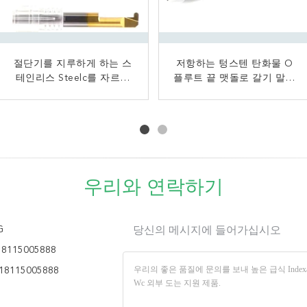
절단기를 지루하게 하는 스
텅스텐 탄화물 관례 맷돌로
CNC 과정에 의하여 주문을
저항하는 텅스텐 탄화물 O
가는 공구/다이아몬드는 맷
테인리스 Steelc를 자르기
플루트 끝 맷돌로 갈기 말파
받아서 만들어지는 크기 고
를 위한 2개의 3개의 4개의
돌로 가는 절단기를 입혔습
속 절단을 위한 원뿔 가늘게
리 유충 높은 정밀도 마포
플루트 주문 맷돌로 가는 공
니다
한 끝 선반
구
우리와 연락하기
G
당신의 메시지에 들어가십시오
18115005888
18115005888