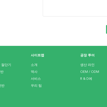
사이트맵
공장 투어
반 절단기
소개
생산 라인
선반
역사
OEM / ODM
서비스
R & D에
선반
우리 팀