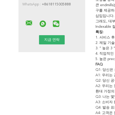
WhatsApp :
+8618115005888
큰 endmi
구를 제공하기
삽입입니다. 
그래도, 대
Indexable
특징:
1.
서비스 후
2.
제일 기술
3.
” 높은 3
4.
직업적인 
5.
높은 prec
FAQ
Q1: 당신은
A1: 우리는
Q2: 당신
A2: 우리는
환대 가정의
Q3: 나는 
A3: 소비자
Q4: 발송 
A4: 고객