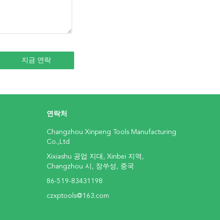
연락처
Changzhou Xinpeng Tools Manufacturing
Co.,Ltd
Xixiashu 공업 지대, Xinbei 지역,
Changzhou 시, 장쑤성, 중국
86-519-83431198
czxptools@163.com