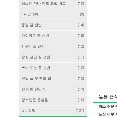
텅스텐 카바 이드 드릴 비트
(10)
hss 끝 선반
(8)
등경 끝 선반
(14)
마이크로 끝 선반
(18)
T 구멍 끝 선반
(12)
중심 절단 끝 선반
(11)
코너 도는 끝 선반
(10)
단일 플 룻 엔드 밀
(10)
실 선반 절단기
(19)
높은 급식
텅스텐은 톱날을
(10)
최소 주문 수
cnc 삽입
(131)
포장 세부 사