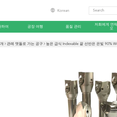
Korean
저희에게 연
대하여
공장 여행
품질 관리
오
소개
관례 맷돌로 가는 공구
높은 급식 Indexable 끝 선반은 은빛 90% 