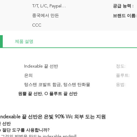
T/T, L/C, Paypal…
공급 능력 :
중국에서 만든
브랜드 이름:
CCC
제품 설명
Indexable 끝 선반
정도:
은의
플루트:
텅스텐 코발트 합금, 텅스텐 탄화물
용법:
원뿔 끝 선반
,
O 플루트 끝 선반
ndexable 끝 선반은 은빛 90% Wc 외부 도는 지원
 끝 선반
able 절단 도구를 사용합니까?
것의 방법을 만드는 indexable endmill…