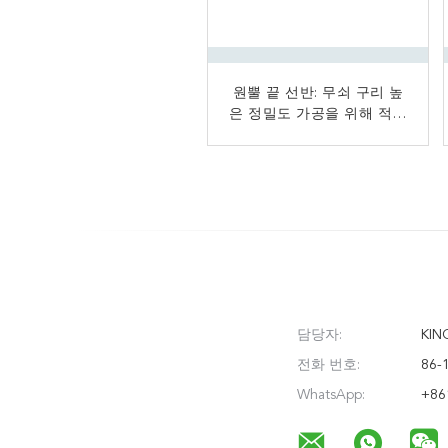
작동되는 최고를 위한 똑바
원뿔 끝 선반: 무쇠 구리 높
은 정밀도 가공을 위해 적당
른 손잡이 열장장부촉 끝 선
반 절단 도구는 강철을 강하
한
게 합니다
담당자:
KIN
전화 번호:
86-
WhatsApp:
+86