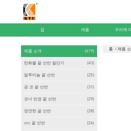
집
제품
우리에 
홈
제품 
제품 소개
(479)
탄화물 끝 선반 절단기
(43)
알루미늄 끝 선반
(25)
공 코 끝 선반
(31)
코너 반경 끝 선반
(29)
정연한 끝 선반
(28)
cnc 끝 선반
(26)