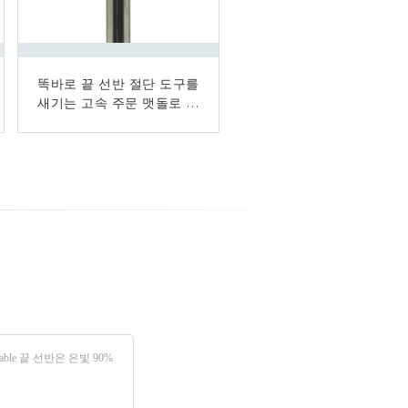
똑바로 끝 선반 절단 도구를
주문을 받아서 만들어지는
새기는 고속 주문 맷돌로 가
공구 리머 무료 샘플 유효한
맷돌로 가는 외투 관례 없음
는 공구/