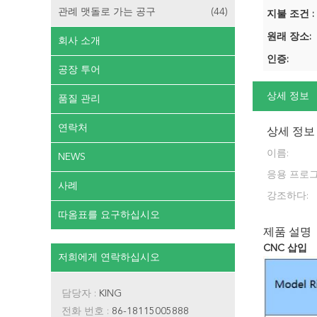
관례 맷돌로 가는 공구
(44)
지불 조건 :
원래 장소:
회사 소개
인증:
공장 투어
상세 정보
품질 관리
연락처
상세 정보
이름:
NEWS
응용 프로그
사례
강조하다:
따옴표를 요구하십시오
제품 설명
CNC 삽입
저희에게 연락하십시오
담당자 :
KING
전화 번호 :
86-18115005888