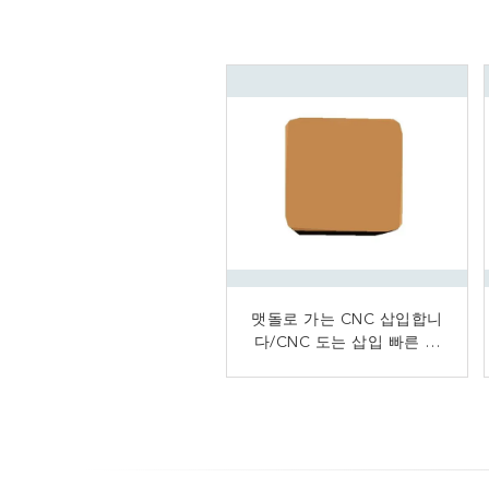
텅스텐 탄화물 삽입 CNC 선
맷돌로 가는 CNC 삽입합니
다/CNC 도는 삽입 빠른 고
반 탄화물 도는 삽입 CNC
삽입 일반적인 유형 부정적
성능 맷돌로 갈기
인 티타늄 철강 공업