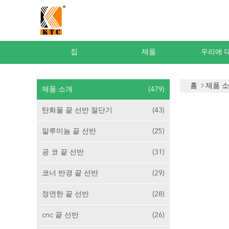
집
제품
우리에 
홈
제품 
제품 소개
(479)
탄화물 끝 선반 절단기
(43)
알루미늄 끝 선반
(25)
공 코 끝 선반
(31)
코너 반경 끝 선반
(29)
정연한 끝 선반
(28)
cnc 끝 선반
(26)