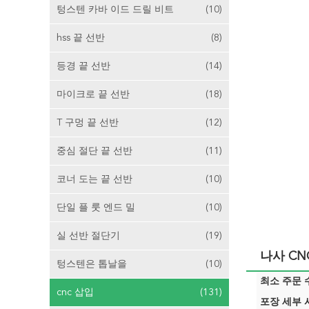
텅스텐 카바 이드 드릴 비트
(10)
hss 끝 선반
(8)
등경 끝 선반
(14)
마이크로 끝 선반
(18)
T 구멍 끝 선반
(12)
중심 절단 끝 선반
(11)
코너 도는 끝 선반
(10)
단일 플 룻 엔드 밀
(10)
실 선반 절단기
(19)
나사 CN
텅스텐은 톱날을
(10)
최소 주문 수
cnc 삽입
(131)
포장 세부 사