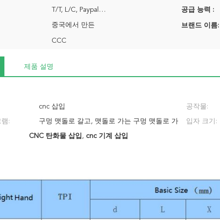
T/T, L/C, Paypal…
공급 능력 :
중국에서 만든
브랜드 이름:
CCC
제품 설명
cnc 삽입
공작물:
램:
구멍 맷돌로 갈고, 맷돌로 가는 구멍 맷돌로 가
입자 크기:
CNC 탄화물 삽입
는, 단계 등
,
cnc 기계 삽입