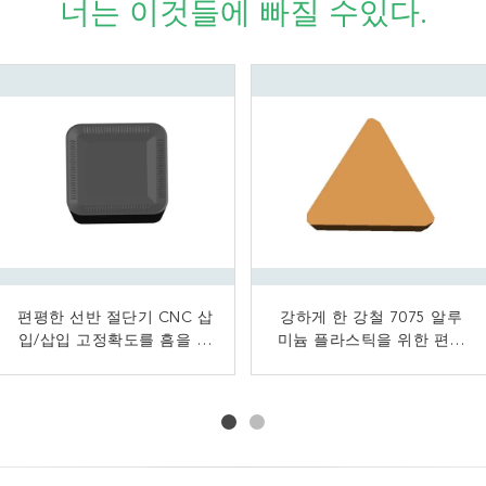
너는 이것들에 빠질 수있다.
편평한 선반 절단기 CNC 삽
삽입 일반적인 유형 부정적
강하게 한 강철 7075 알루
정연한 어깨 CNC 삽
입/삽입 고정확도를 흠을 파
인 구멍 맷돌로 갈기를 실을
미늄 플라스틱을 위한 편평
입/CNC 도는 공구 고성능
꿰는 우수한 지상 끝 강철
는 산업 CNC
한 선반 절단기 CNC 공구
맷돌로 갈기
작동되는 절단기
삽입