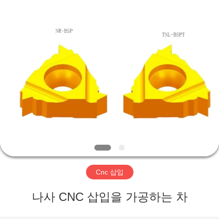
Copyright
©
2020
-
2025
Changzhou
Xinpeng
Tools
Manufacturing
집
Co.,Ltd.
All
Rights
Reserved.
제
품
우
리
Cnc 삽입
에
나사 CNC 삽입을 가공하는 차
대