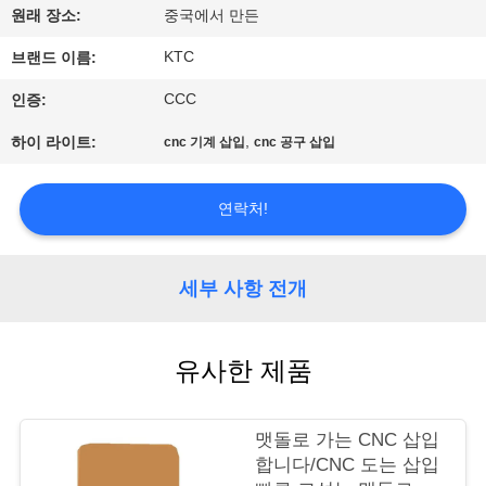
하
원래 장소:
중국에서 만든
여
KTC
브랜드 이름:
CCC
인증:
공
,
하이 라이트:
cnc 기계 삽입
cnc 공구 삽입
장
여
연락처!
행
세부 사항 전개
품
질
유사한 제품
관
맷돌로 가는 CNC 삽입
리
합니다/CNC 도는 삽입