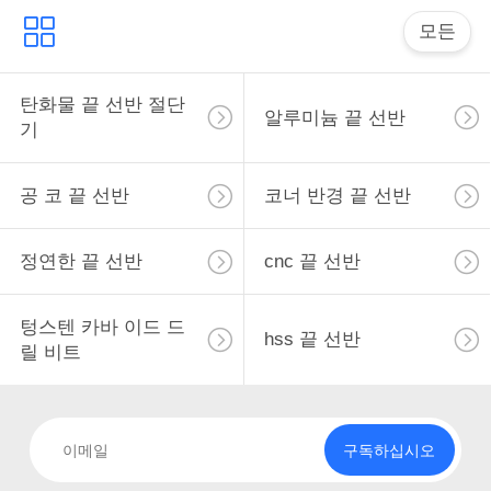
인
모든
용
탄화물 끝 선반 절단
문
알루미늄 끝 선반
기
을
요
공 코 끝 선반
코너 반경 끝 선반
구
정연한 끝 선반
cnc 끝 선반
하
세
텅스텐 카바 이드 드
hss 끝 선반
릴 비트
요
사
구독하십시오