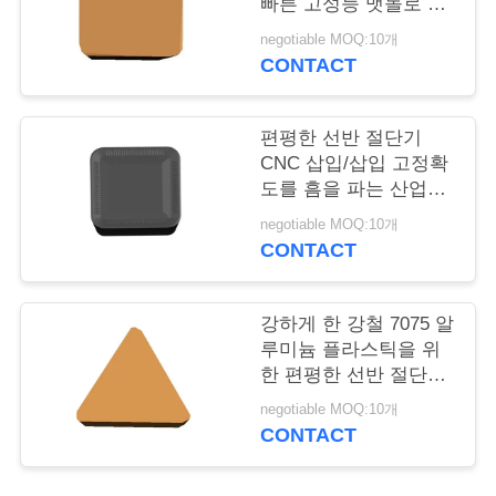
빠른 고성능 맷돌로 갈
기
저
negotiable MOQ:10개
CONTACT
희
에
편평한 선반 절단기
CNC 삽입/삽입 고정확
게
도를 흠을 파는 산업
CNC
연
negotiable MOQ:10개
CONTACT
락
하
강하게 한 강철 7075 알
루미늄 플라스틱을 위
십
한 편평한 선반 절단기
시
CNC 공구 삽입
negotiable MOQ:10개
CONTACT
오