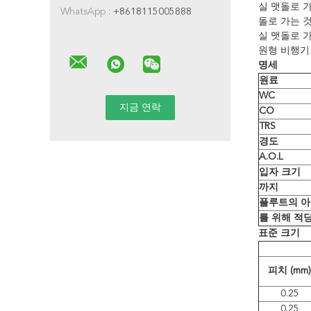
실 맷돌로 
WhatsApp :
+8618115005888
돌로 가는 
실 맷돌로 
원형 비행기
명세
원료
WC
CO
TRS
경도
A.O.L
입자 크기
까지
플루트의 
를 위해 적
표준 크기
피치 (mm)
0.25
0.25