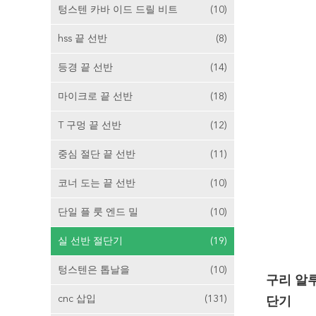
텅스텐 카바 이드 드릴 비트
(10)
hss 끝 선반
(8)
등경 끝 선반
(14)
마이크로 끝 선반
(18)
T 구멍 끝 선반
(12)
중심 절단 끝 선반
(11)
코너 도는 끝 선반
(10)
단일 플 룻 엔드 밀
(10)
실 선반 절단기
(19)
텅스텐은 톱날을
(10)
구리 알
cnc 삽입
(131)
단기