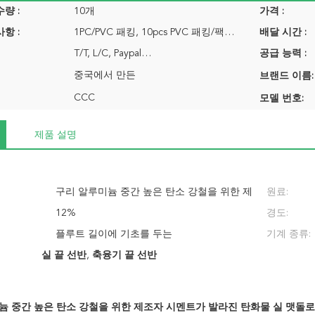
량 :
10개
가격 :
항 :
1PC/PVC 패킹, 10pcs PVC 패킹/팩…
배달 시간 :
T/T, L/C, Paypal…
공급 능력 :
중국에서 만든
브랜드 이름:
CCC
모델 번호:
제품 설명
구리 알루미늄 중간 높은 탄소 강철을 위한 제
원료:
조자 시멘트가 발라진 탄화물 실 맷돌로 가는
12%
경도:
절단기 실 선반 절단기
플루트 길이에 기초를 두는
기계 종류:
실 끝 선반
,
축융기 끝 선반
늄 중간 높은 탄소 강철을 위한 제조자 시멘트가 발라진 탄화물 실 맷돌로