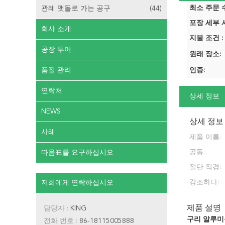
최소 주문 수
관례 맷돌로 가는 공구
(44)
포장 세부 사
회사 소개
지불 조건 :
공장 투어
원래 장소:
품질 관리
인증:
연락처
상세 정보
NEWS
상세 정보
사례
제품 이름:
공동:
따옴표를 요구하십시오
절단 직경:
강조하다:
저희에게 연락하십시오
제품 설명
담당자 :
KING
구리 알루미
전화 번호 :
86-18115005888