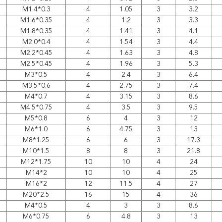
M1.4*0.3
4
1.05
3
3.2
M1.6*0.35
4
1.2
3
3.3
M1.8*0.35
4
1.41
3
4.1
M2.0*0.4
4
1.54
3
4.4
M2.2*0.45
4
1.63
3
4.8
M2.5*0.45
4
1.96
3
5.3
M3*0.5
4
2.4
3
6.4
M3.5*0.6
4
2.75
3
7.4
M4*0.7
4
3.15
3
8.6
M4.5*0.75
4
3.5
3
9.5
M5*0.8
6
4
3
12
M6*1.0
6
4.75
3
13
M8*1.25
6
6
3
17.3
M10*1.5
8
8
3
21.8
M12*1.75
10
10
4
24
M14*2
10
10
4
25
M16*2
12
11.5
4
27
M20*2.5
16
15
4
36
M4*0.5
4
3
3
8.6
M6*0.75
6
4.8
3
13