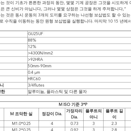
가는 것이 기초가 튼튼한 과정의 동안, 몇몇 기계 공장은 그것을 시도하게 
것은 큰 신비가 아닙니다, 그러나 몇몇 상점은 그것을 하게 주저합니다,”
가는 것은 동시 운동의 3개의 도끼를 요구하는 나선형 보삽법도 할 수 있는
로 수직을 이동하는 동안 원형 보삽법을 실행합니다. 마지막 10 15 년에
GU25UF
88%
12%
>4300N/mm2
>92HRA
50mm-90mm
0.4 μm
HRC60
아니
3/4flutes
당한
알루미늄, 플라스틱 및 다른 물자
M ISO 기준 3*P
가장자리
플루트의
플루트 길
M 조악한 실
정강이 Dia.
Dia.
아니
이
M1.0*0.25
4
0.73
3
2.3
M1.2*0.25
4
0.92
3
2.8