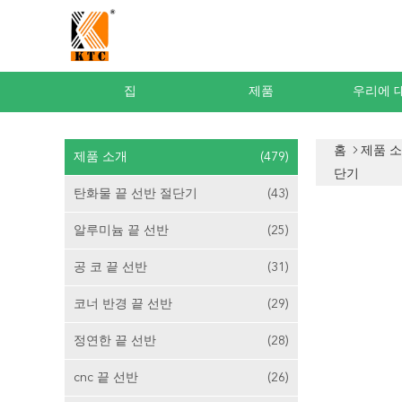
집
제품
우리에 
홈
제품 
제품 소개
(479)
단기
탄화물 끝 선반 절단기
(43)
알루미늄 끝 선반
(25)
공 코 끝 선반
(31)
코너 반경 끝 선반
(29)
정연한 끝 선반
(28)
cnc 끝 선반
(26)