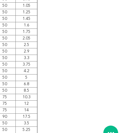
50
1.05
50
1.25
50
1.45
50
1.6
50
1.75
50
2.05
50
2.5
50
2.9
50
3.3
50
3.75
50
4.2
50
5
50
6.8
50
8.5
75
10.3
75
12
75
14
90
17.5
50
3.5
50
5.25