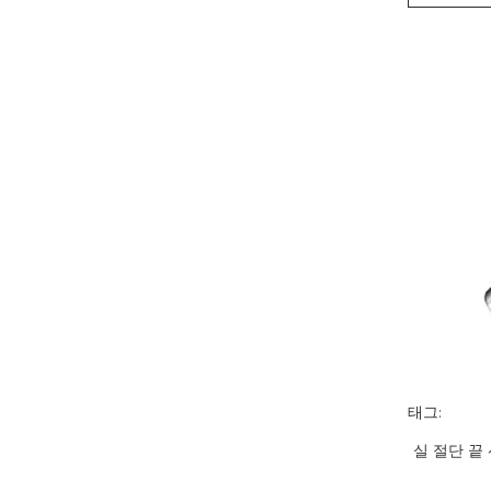
태그:
실 절단 끝