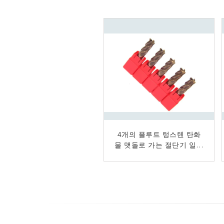
스테인리스 니켈 합금 Nano
4개의 플루트 텅스텐 탄화
물 맷돌로 가는 절단기 일반
입히는을 위한 텅스텐 탄화
적인 가공 고능률
물 선반 조금