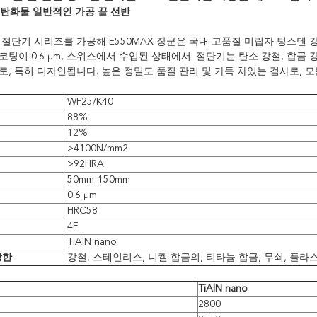
 탄화물 일반적인 가공 끝 선반
절단기 시리즈를 가공해 E550MAX 장군은 국내 고품질 미립자 텅스텐 강철
ano 코팅이 0.6 μm, 스위스에서 수입된 상태에서. 절단기는 탄소 강철, 합
, 특히 디자인됩니다. 높은 정밀도 품질 관리 및 가득 차있는 검사로, 모든
WF25/K40
88%
12%
>4100N/mm2
>92HRA
50mm-150mm
0.6 μm
HRC58
4F
TiAlN nano
당한
강철, 스테인리스, 니켈 합금의, 티타늄 합금, 무쇠, 플라
TiAlN nano
2800