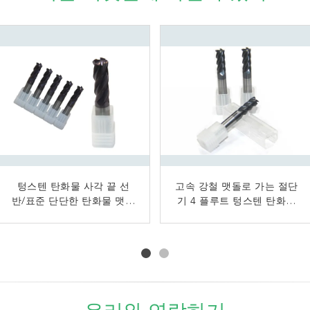
텅스텐 탄화물 사각 끝 선
알루미늄 플라스틱 TiAlN
고속 강철 맷돌로 가는 절단
탄화물 정연한 끝 선반 절단
반/표준 단단한 탄화물 맷돌
Nano 코팅 고속을 위한 4개
기 스테인리스 강하게 한 강
기 4 플루트 텅스텐 탄화물
의 플루트 끝 선반
로 가는 절단기
철 0.6 μm 입자 크기
고성능