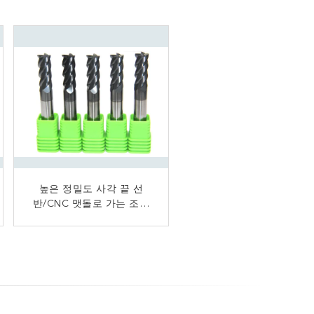
알루미늄 절단 사각 끝 선
높은 정밀도 사각 끝 선
반/CNC 맷돌로 가는 조금
반/4 플루트 14mm 15mm
0.2 μM 입자 크기 관례
16mm 끝 선반 절단기