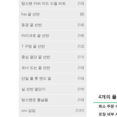
텅스텐 카바 이드 드릴 비트
(10)
hss 끝 선반
(8)
등경 끝 선반
(14)
마이크로 끝 선반
(18)
T 구멍 끝 선반
(12)
중심 절단 끝 선반
(11)
코너 도는 끝 선반
(10)
단일 플 룻 엔드 밀
(10)
실 선반 절단기
(19)
4개의 
텅스텐은 톱날을
(10)
최소 주문 수
cnc 삽입
(131)
포장 세부 사