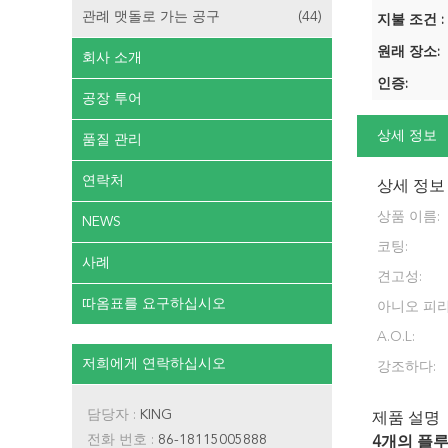
관례 맷돌로 가는 공구
(44)
지불 조건 :
원래 장소:
회사 소개
인증:
공장 투어
상세 정보
품질 관리
연락처
상세 정보
상품 이름:
NEWS
코팅:
사례
견고성:
따옴표를 요구하십시오
아니오 피리
로 말합니다.
A.O.L:
저희에게 연락하십시오
강조하다:
담당자 :
KING
제품 설명
전화 번호 :
86-18115005888
4개의 플루