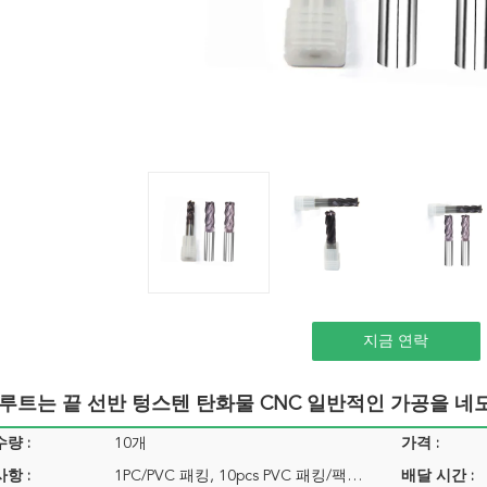
지금 연락
플루트는 끝 선반 텅스텐 탄화물 CNC 일반적인 가공을 네
량 :
10개
가격 :
항 :
1PC/PVC 패킹, 10pcs PVC 패킹/팩…
배달 시간 :