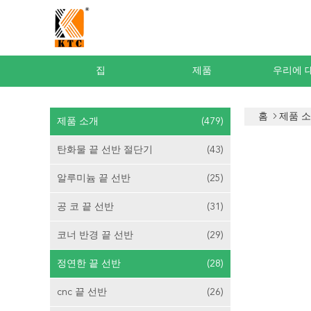
집
제품
우리에 
홈
제품 
제품 소개
(479)
탄화물 끝 선반 절단기
(43)
알루미늄 끝 선반
(25)
공 코 끝 선반
(31)
코너 반경 끝 선반
(29)
정연한 끝 선반
(28)
cnc 끝 선반
(26)