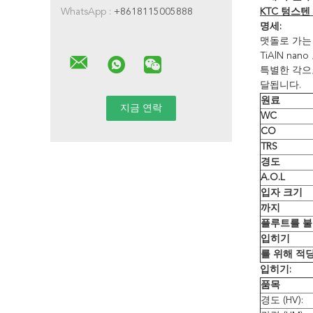
WhatsApp :
+8618115005888
KTC 텅스텐
명세:
맷돌로 가는 
TiAlN n
특별한 각으로
달됩니다.
원료
WC
CO
TRS
경도
A.O.L
입자 크기
까지
플루트를 불
입히기
를 위해 적
입히기:
품목
경도 (HV):