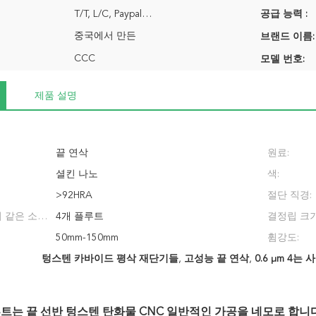
T/T, L/C, Paypal…
공급 능력 :
중국에서 만든
브랜드 이름:
CCC
모델 번호:
제품 설명
끝 연삭
원료:
셜킨 나노
색:
>92HRA
절단 직경:
 같은 소리
4개 플루트
결정립 크기
:
50mm-150mm
휨강도:
텅스텐 카바이드 평삭 재단기들
,
고성능 끝 연삭
,
0.6 μm 4
트는 끝 선반 텅스텐 탄화물 CNC 일반적인 가공을 네모로 합니