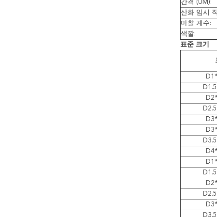
간격 (UM):
산화 임시 직원
마찰 계수:
색깔:
표준 크기
D1
D1.
D2
D2.
D3
D3
D3.
D4
D1
D1.
D2
D2.
D3
D3.