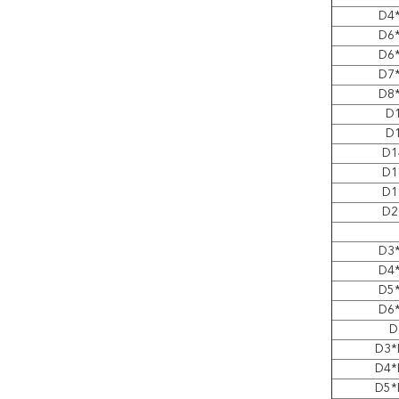
D4
D6
D6
D7
D8
D
D
D1
D1
D1
D2
D3
D4
D5
D6
D
D3*
D4*
D5*