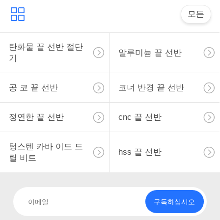
인
모든
용
탄화물 끝 선반 절단
문
알루미늄 끝 선반
기
을
요
공 코 끝 선반
코너 반경 끝 선반
구
정연한 끝 선반
cnc 끝 선반
하
세
텅스텐 카바 이드 드
hss 끝 선반
릴 비트
요
사
구독하십시오