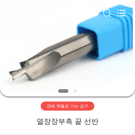
Copyright
©
2020
-
2025
Changzhou
Xinpeng
Tools
Manufacturing
집
Co.,Ltd.
All
Rights
Reserved.
제
품
우
리
관례 맷돌로 가는 공구
에
열장장부촉 끝 선반
대