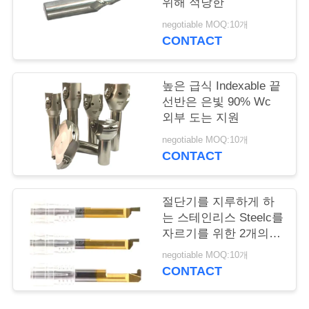
위해 적당한
저
negotiable MOQ:10개
CONTACT
희
에
높은 급식 Indexable 끝
선반은 은빛 90% Wc
게
외부 도는 지원
연
negotiable MOQ:10개
CONTACT
락
하
절단기를 지루하게 하
는 스테인리스 Steelc를
십
자르기를 위한 2개의 3
시
개의 4개의 플루트 주
negotiable MOQ:10개
문 맷돌로 가는 공구
CONTACT
오