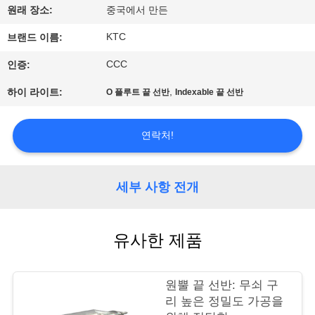
하
원래 장소:
중국에서 만든
여
KTC
브랜드 이름:
CCC
인증:
공
,
하이 라이트:
O 플루트 끝 선반
Indexable 끝 선반
장
여
연락처!
행
세부 사항 전개
품
질
유사한 제품
관
원뿔 끝 선반: 무쇠 구
리
리 높은 정밀도 가공을