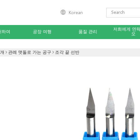
Korean
저희에게 연
대하여
공장 여행
품질 관리
오
소개
관례 맷돌로 가는 공구
조각 끝 선반