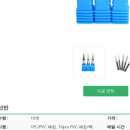
지금 연락
 선반
량 :
10개
가격 :
항 :
1PC/PVC 패킹, 10pcs PVC 패킹/팩…
배달 시간 :