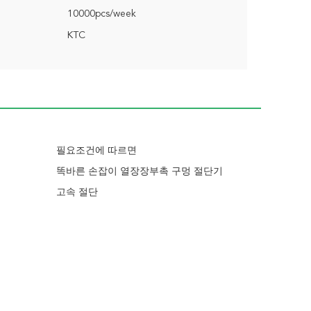
10000pcs/week
KTC
필요조건에 따르면
똑바른 손잡이 열장장부촉 구멍 절단기
고속 절단