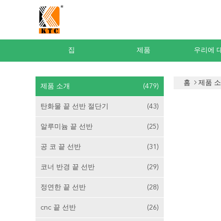
집
제품
우리에 
홈
제품 
제품 소개
(479)
탄화물 끝 선반 절단기
(43)
알루미늄 끝 선반
(25)
공 코 끝 선반
(31)
코너 반경 끝 선반
(29)
정연한 끝 선반
(28)
cnc 끝 선반
(26)