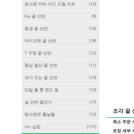
텅스텐 카바 이드 드릴 비트
(10)
hss 끝 선반
(8)
등경 끝 선반
(14)
마이크로 끝 선반
(18)
T 구멍 끝 선반
(12)
중심 절단 끝 선반
(11)
코너 도는 끝 선반
(10)
단일 플 룻 엔드 밀
(10)
실 선반 절단기
(19)
조각 끝
텅스텐은 톱날을
(10)
최소 주문 수
cnc 삽입
(131)
포장 세부 사