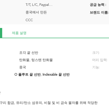
T/T, L/C, Paypal…
공급 능력 :
중국에서 만든
브랜드 이름:
CCC
제품 설명
조각 끝 선반
크기:
탄화물, 텅스텐 탄화물
머리 입력:
중국
기능:
O 플루트 끝 선반
,
Indexable 끝 선반
반
리, 구리 합금, 유리/탄소 섬유의, 비철 및 비 금속 물자를 위해 적당한