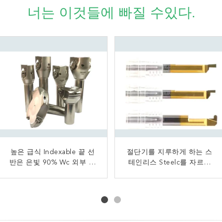
너는 이것들에 빠질 수있다.
작동되는 최고를 위한 똑바
높은 급식 Indexable 끝 선
절단기를 지루하게 하는 스
텅스텐 탄화물 관례 맷돌로
른 손잡이 열장장부촉 끝 선
반은 은빛 90% Wc 외부 도
가는 공구/다이아몬드는 맷
테인리스 Steelc를 자르기
반 절단 도구는 강철을 강하
는 지원
를 위한 2개의 3개의 4개의
돌로 가는 절단기를 입혔습
게 합니다
플루트 주문 맷돌로 가는 공
니다
구