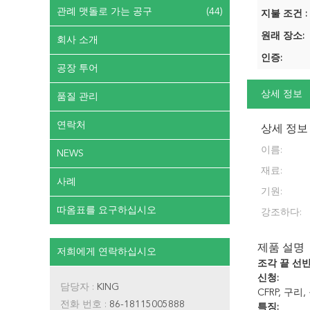
관례 맷돌로 가는 공구
(44)
지불 조건 :
원래 장소:
회사 소개
인증:
공장 투어
상세 정보
품질 관리
연락처
상세 정보
이름:
NEWS
재료:
사례
기원:
따옴표를 요구하십시오
강조하다:
제품 설명
저희에게 연락하십시오
조각 끝 선
신청:
담당자 :
KING
CFRP, 구
전화 번호 :
86-18115005888
특징: