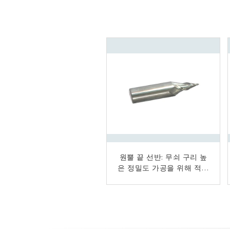
똑바로 끝 선반 절단 도구를
원뿔 끝 선반: 무쇠 구리 높
은 정밀도 가공을 위해 적당
새기는 고속 주문 맷돌로 가
는 공구/
한