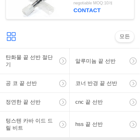
negotiable MOQ:10개
인
CONTACT
용
문
모든
을
요
탄화물 끝 선반 절단
알루미늄 끝 선반
기
구
하
공 코 끝 선반
코너 반경 끝 선반
세
정연한 끝 선반
cnc 끝 선반
요
텅스텐 카바 이드 드
hss 끝 선반
사
릴 비트