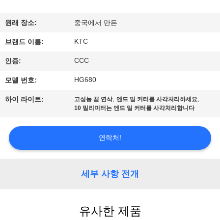
하
여
원래 장소:
중국에서 만든
KTC
브랜드 이름:
공
CCC
인증:
장
HG680
모델 번호:
여
,
,
하이 라이트:
고성능 끝 연삭
엔드 밀 커터를 사각처리하세요
10 밀리미터는 엔드 밀 커터를 사각처리합니다
행
연락처!
품
질
세부 사항 전개
관
리
유사한 제품