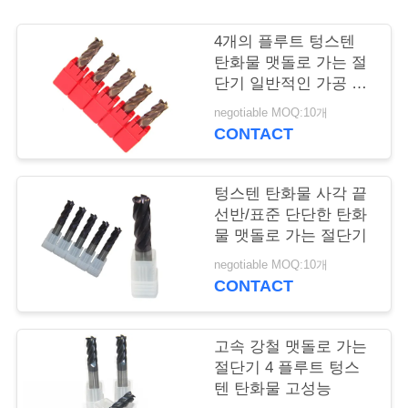
저
4개의 플루트 텅스텐
탄화물 맷돌로 가는 절
희
단기 일반적인 가공 고
능률
에
negotiable MOQ:10개
CONTACT
게
연
텅스텐 탄화물 사각 끝
락
선반/표준 단단한 탄화
물 맷돌로 가는 절단기
하
negotiable MOQ:10개
CONTACT
십
시
고속 강철 맷돌로 가는
오
절단기 4 플루트 텅스
텐 탄화물 고성능