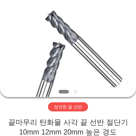
Copyright
©
2020
-
2025
Changzhou
Xinpeng
Tools
Manufacturing
집
Co.,Ltd.
All
Rights
Reserved.
제
품
우
리
정연한 끝 선반
에
끝마무리 탄화물 사각 끝 선반 절단기
대
10mm 12mm 20mm 높은 경도